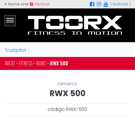
Home Line
Vertical
|
Noticias
|
Trustpilot
INICIO >
FITNESS >
REMO >
RWX 500
remeros
RWX 500
código RWX-500