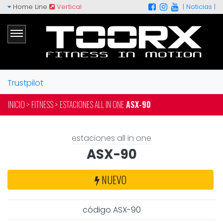
Home Line
Vertical
|
Noticias
|
Trustpilot
INICIO >
FITNESS >
ESTACIONES ALL IN ONE
ASX-90
estaciones all in one
ASX-90
NUEVO
código ASX-90