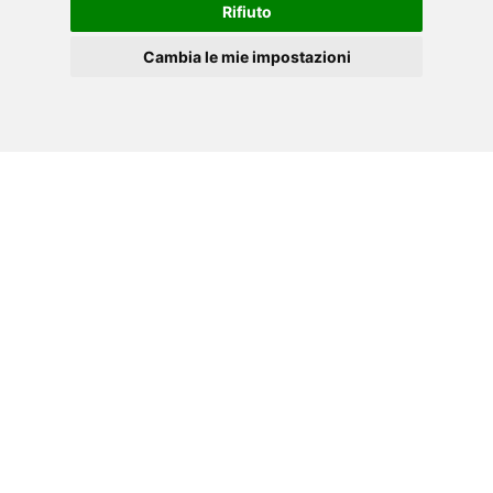
Rifiuto
Descargue el manual de instrucciones de su
Cambia le mie impostazioni
herramienta TOORX, en formato .PDF .
ES
Cookies
»
Haga clic aquí.
Idiomas disponibles:
IT
HOJA DE DATOS EN PDF