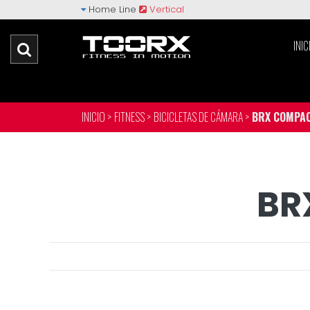
Home Line
Vertical
INIC
INICIO >
FITNESS >
BICICLETAS DE CÁMARA >
BRX COMPAC
BR