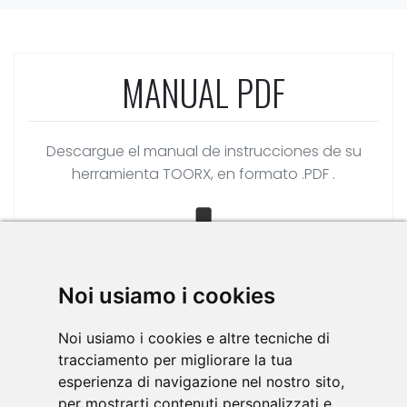
MANUAL PDF
Descargue el manual de instrucciones de su
herramienta TOORX, en formato .PDF .
Noi usiamo i cookies
»
Haga clic aquí.
Noi usiamo i cookies e altre tecniche di
tracciamento per migliorare la tua
Idiomas disponibles:
esperienza di navigazione nel nostro sito,
per mostrarti contenuti personalizzati e