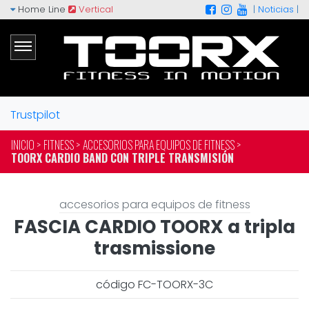
Home Line
Vertical
|
Noticias
|
Trustpilot
INICIO >
FITNESS >
ACCESORIOS PARA EQUIPOS DE FITNESS >
TOORX CARDIO BAND CON TRIPLE TRANSMISIÓN
accesorios para equipos de fitness
FASCIA CARDIO TOORX a tripla
trasmissione
código FC-TOORX-3C