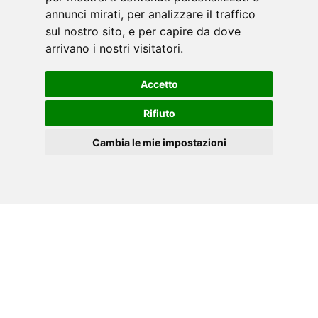
EN
IT
annunci mirati, per analizzare il traffico
sul nostro sito, e per capire da dove
arrivano i nostri visitatori.
HOJA DE DATOS EN PDF
Accetto
Rifiuto
Descargue la ficha técnica de su herramienta
Cambia le mie impostazioni
TOORX, en formato .PDF .
ES
Cookies
»
Haga clic aquí.