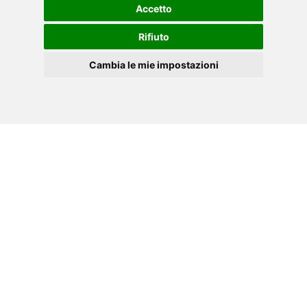
ACCESORIOS
Accetto
Rifiuto
Cambia le mie impostazioni
ES
Cookies
#toorx
Etiqueta tus fotos y vídeos con #toorx
#fitnessinmotion y ¡únete a la comunidad
TOORX!