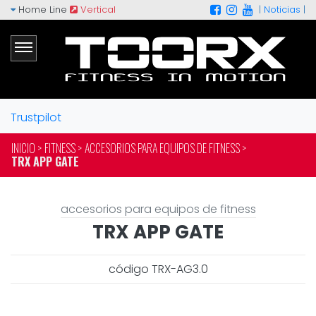
Home Line
Vertical
|
Noticias
|
Trustpilot
INICIO >
FITNESS >
ACCESORIOS PARA EQUIPOS DE FITNESS >
TRX APP GATE
accesorios para equipos de fitness
TRX APP GATE
código TRX-AG3.0