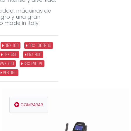
locidad, máquinas de
egro y una gran
 made in Italy.
BRX-100
BRX-100ERGO
ERX-650
ERX-900
RWX-700
SRX-EVOLVE
VERTIGO
COMPARAR