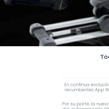
Too
En continua evolució
recumbentes App Rea
Por su parte, la nuev
del
entrenamiento HII