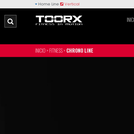
Home Line
Vertical
INIC
INICIO >
FITNESS >
CHRONO LINE