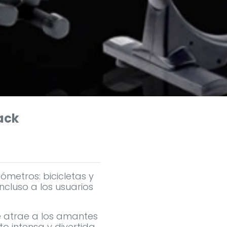
lack
etros: bicicletas y
cluso a los usuarios
que atrae a los amantes
 intensa y divertida.