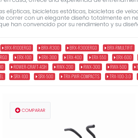
elípticas, bicicletas estáticas, bicicletas de ve
de correr con un elegante diseño totalmente en n
que han convencido por su rendimiento y su diseño
BRX-R100ERGO
BRX-R300
BRX-R300ERGO
BRX-RMULTIFIT
ERGO
ERX-100
ERX-300
ERX-400
ERX-550
ERX-600
00
ROWER-CRAFT-ASH
RWX-200
RWX-300
RWX-500
EL
SRX-100
SRX-500
TRX-PWR-COMPACTS
TRX-100-3.0
COMPARAR