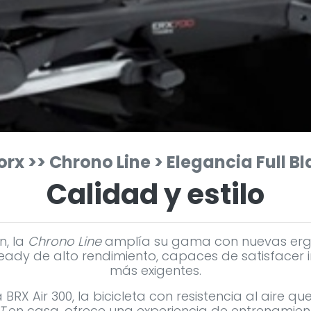
rx >> Chrono Line > Elegancia Full B
Calidad y estilo
n, la
Chrono Line
amplía su gama con nuevas ergóm
dy de alto rendimiento, capaces de satisfacer in
más exigentes.
a
BRX Air 300
, la bicicleta con resistencia al aire 
T
en casa, ofrece una experiencia de entrenamiento