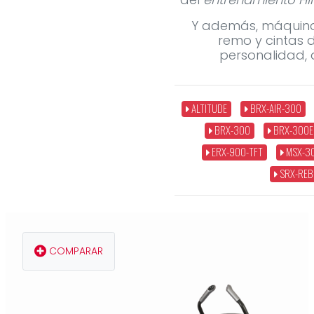
Y además, máquinas 
remo y cintas 
personalidad, 
ALTITUDE
BRX-AIR-300
BRX-300
BRX-300
ERX-900-TFT
MSX-3
SRX-REB
COMPARAR