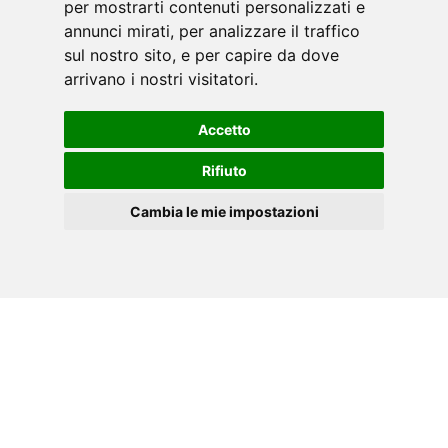
per mostrarti contenuti personalizzati e
annunci mirati, per analizzare il traffico
sul nostro sito, e per capire da dove
arrivano i nostri visitatori.
Accetto
Rifiuto
Cambia le mie impostazioni
ES
Cookies
MANUAL PDF
Descargue el manual de instrucciones de su
herramienta TOORX, en formato .PDF .