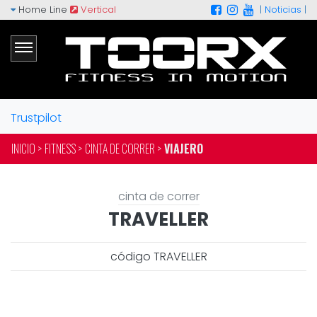
Home Line
Vertical
|
Noticias
|
Trustpilot
INICIO >
FITNESS >
CINTA DE CORRER >
VIAJERO
cinta de correr
TRAVELLER
código TRAVELLER