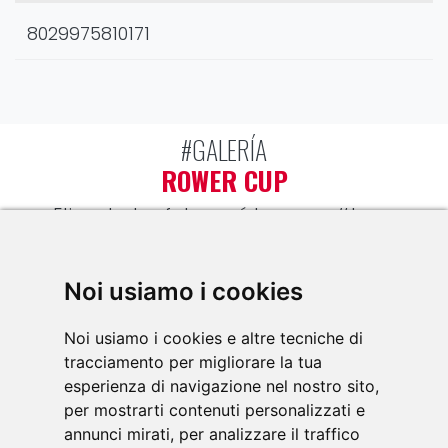
8029975810171
#GALERÍA
ROWER CUP
Etiqueta tus fotos y vídeos con
#toorx
#fitnessinmotion
y ¡únete a la comunidad
TOORX!
Noi usiamo i cookies
Noi usiamo i cookies e altre tecniche di
tracciamento per migliorare la tua
esperienza di navigazione nel nostro sito,
per mostrarti contenuti personalizzati e
annunci mirati, per analizzare il traffico