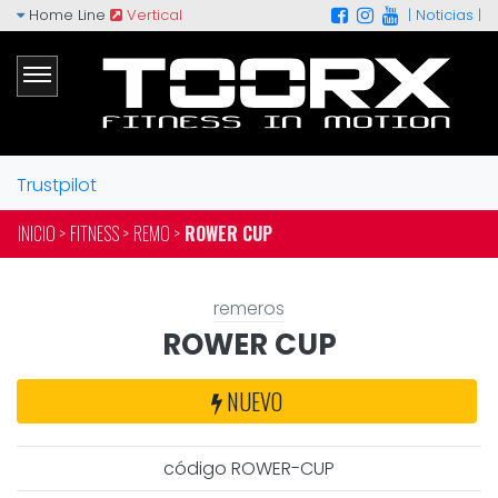
Home Line
Vertical
|
Noticias
|
Trustpilot
INICIO >
FITNESS >
REMO >
ROWER CUP
remeros
ROWER CUP
NUEVO
código ROWER-CUP