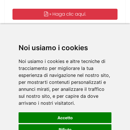
»
Haga clic aquí.
Idiomas disponibles:
IT
Noi usiamo i cookies
Noi usiamo i cookies e altre tecniche di
tracciamento per migliorare la tua
HOJA DE DATOS EN PDF
esperienza di navigazione nel nostro sito,
per mostrarti contenuti personalizzati e
annunci mirati, per analizzare il traffico
sul nostro sito, e per capire da dove
Descargue la ficha técnica de su herramienta
arrivano i nostri visitatori.
TOORX, en formato .PDF .
Accetto
Rifiuto