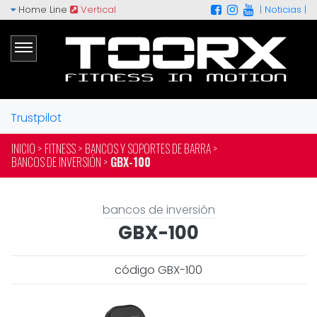
Home Line
Vertical
|
Noticias
|
Trustpilot
INICIO >
FITNESS >
BANCOS Y SOPORTES DE BARRA >
BANCOS DE INVERSIÓN >
GBX-100
bancos de inversión
GBX-100
código GBX-100