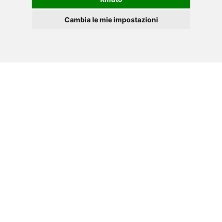
Cambia le mie impostazioni
»
Haga clic aquí.
ES
Cookies
CATÁLOGO FITNESS