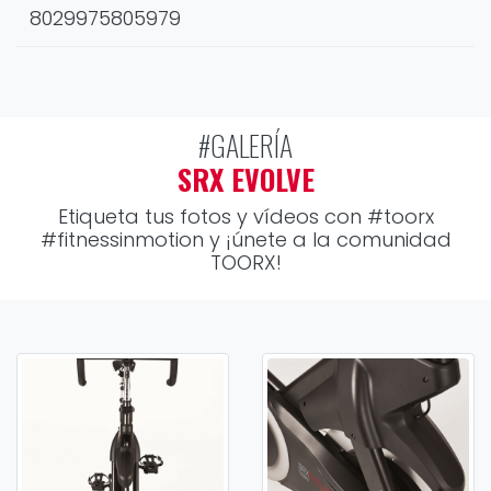
8029975805979
#GALERÍA
SRX EVOLVE
Etiqueta tus fotos y vídeos con
#toorx
#fitnessinmotion
y ¡únete a la comunidad
TOORX!