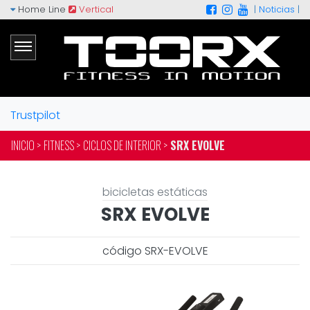
Home Line
Vertical
|
Noticias
|
Trustpilot
INICIO >
FITNESS >
CICLOS DE INTERIOR >
SRX EVOLVE
bicicletas estáticas
SRX EVOLVE
código SRX-EVOLVE