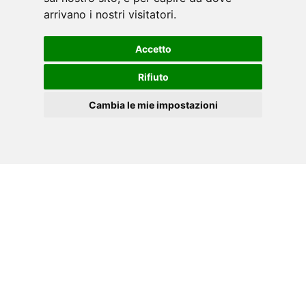
arrivano i nostri visitatori.
Accetto
Rifiuto
Cambia le mie impostazioni
ES
Cookies
MANUAL PDF
Descargue el manual de instrucciones de su