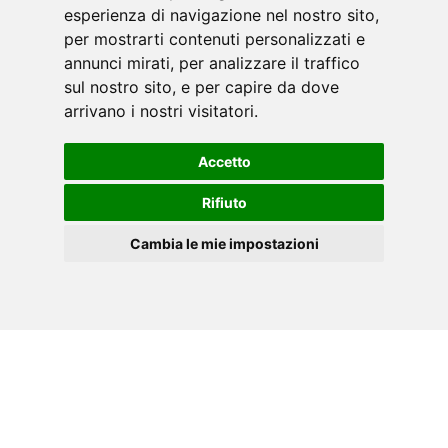
HOJA DE DATOS EN PDF
esperienza di navigazione nel nostro sito,
per mostrarti contenuti personalizzati e
annunci mirati, per analizzare il traffico
Descargue la ficha técnica de su herramienta
sul nostro sito, e per capire da dove
TOORX, en formato .PDF .
arrivano i nostri visitatori.
Accetto
Rifiuto
Cambia le mie impostazioni
»
Haga clic aquí.
ES
Cookies
CATÁLOGO FITNESS