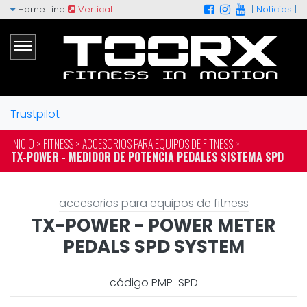
Home Line
Vertical
|
Noticias
|
Trustpilot
INICIO >
FITNESS >
ACCESORIOS PARA EQUIPOS DE FITNESS >
TX-POWER - MEDIDOR DE POTENCIA PEDALES SISTEMA SPD
accesorios para equipos de fitness
TX-POWER - POWER METER
PEDALS SPD SYSTEM
código PMP-SPD