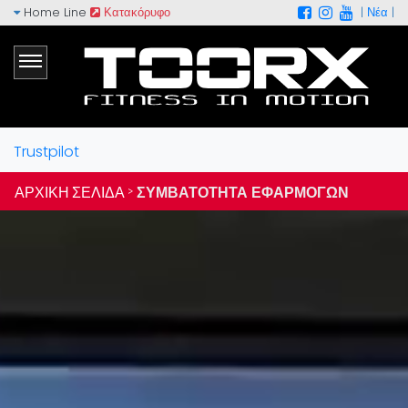
Home Line
Κατακόρυφο
|
Νέα
|
Trustpilot
ΑΡΧΙΚΉ ΣΕΛΊΔΑ >
ΣΥΜΒΑΤΌΤΗΤΑ ΕΦΑΡΜΟΓΏΝ