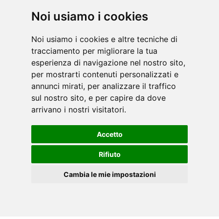
Noi usiamo i cookies
Noi usiamo i cookies e altre tecniche di
tracciamento per migliorare la tua
esperienza di navigazione nel nostro sito,
ΕΓΧΕΙΡΊΔΙΟ PDF
per mostrarti contenuti personalizzati e
annunci mirati, per analizzare il traffico
sul nostro sito, e per capire da dove
Κατεβάστε το εγχειρίδιο οδηγιών του εργαλείου
arrivano i nostri visitatori.
TOORX σε μορφή .PDF .
Accetto
Rifiuto
Cambia le mie impostazioni
»
κάντε κλικ εδώ.
EL
Cookies