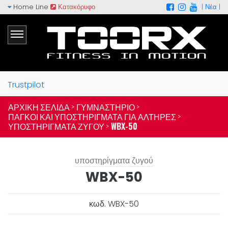
Home Line
Κατακόρυφο
|
Νέα
|
Trustpilot
ΑΡΧΙΚΉ ΣΕΛΊΔΑ >
ΓΥΜΝΑΣΤΉΡΙΟ >
ΠΆΓΚΟΙ ΚΑΙ ΥΠΟΣΤΗΡΊΓΜΑΤΑ ΓΙΑ ΑΛΤΉΡΕΣ >
ΥΠΟΣΤΗΡΊΓΜΑΤΑ ΖΥΓΟΎ >
WBX-50
υποστηρίγματα ζυγού
WBX-50
κωδ. WBX-50