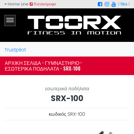
Home Line
Κατακόρυφο
|
Νέα
|
Trustpilot
ΑΡΧΙΚΉ ΣΕΛΊΔΑ >
ΓΥΜΝΑΣΤΉΡΙΟ >
ΕΣΩΤΕΡΙΚΆ ΠΟΔΉΛΑΤΑ >
SRX-100
εσωτερικά ποδήλατα
SRX-100
κωδικός SRX-100