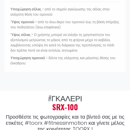
Υποχώρηση σέλας
> από το σημείο αγκύρωσης της σέλας στην
ελάχιστη θέση του τιμονιού.
Ύψος τιμονιού
> από το άνω άκρο του τιμονιού έως τη βάση στήριξης
του ποδηλάτου (άνω επιφάνεια).
Ύψος σέλας
> Ο χρήστης μπορεί να ελέγξει τη χρηστικότητα του
εξοπλισμού μετρώντας το μήκος από τη φτέρνα μέχρι το καβάλο,
λαμβάνοντας υπόψη ότι κατά τη διάρκεια της προπόνησης το πόδι
δεν πρέπει ποτέ να είναι εντελώς τεντωμένο.
Υποχώρηση τιμονιού
> δέλτα της ελάχιστης και μέγιστης θέσης του
έλκηθρου.
#ΓΚΑΛΕΡΊ
SRX-100
Προσθέστε τις φωτογραφίες και τα βίντεό σας με τις
ετικέτες
#toorx #fitnessinmotion
και γίνετε μέλος
της κοινότητας TOORX !