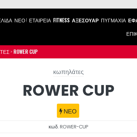
ΕΛΊΔΑ
ΝΕΟ !
ΕΤΑΙΡΕΊΑ
FITNESS
ΑΞΕΣΟΥΆΡ
ΠΥΓΜΑΧΊΑ
ΕΦ
ΕΠΙ
ΤΕΣ >
ROWER CUP
κωπηλάτες
ROWER CUP
ΝΕΟ
κωδ. ROWER-CUP