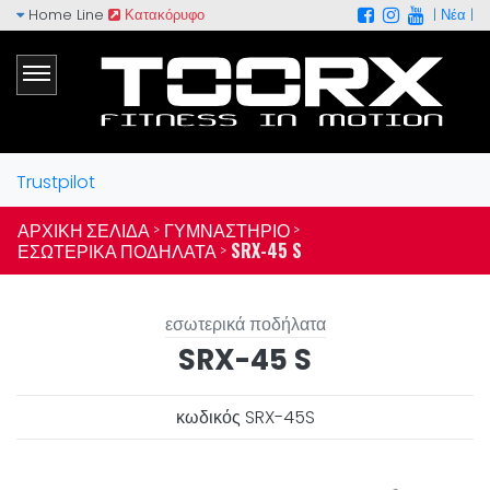
Home Line
Κατακόρυφο
|
Νέα
|
Trustpilot
ΑΡΧΙΚΉ ΣΕΛΊΔΑ >
ΓΥΜΝΑΣΤΉΡΙΟ >
ΕΣΩΤΕΡΙΚΆ ΠΟΔΉΛΑΤΑ >
SRX-45 S
εσωτερικά ποδήλατα
SRX-45 S
κωδικός SRX-45S