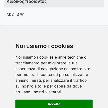
Κωδικός προϊόντος
SRX-45S
*
Σημεία που επιλέχθηκαν για τη διενέργεια των μετρήσεων:
Υποχώρηση σέλας
> από το σημείο αγκύρωσης της σέλας στην
Noi usiamo i cookies
ελάχιστη θέση του τιμονιού.
Ύψος τιμονιού
> από το άνω άκρο του τιμονιού έως τη βάση στήριξης
του ποδηλάτου (άνω επιφάνεια).
Noi usiamo i cookies e altre tecniche di
Ύψος σέλας
> Ο χρήστης μπορεί να ελέγξει τη χρηστικότητα του
tracciamento per migliorare la tua
εξοπλισμού μετρώντας το μήκος από τη φτέρνα μέχρι το καβάλο,
esperienza di navigazione nel nostro sito,
λαμβάνοντας υπόψη ότι κατά τη διάρκεια της προπόνησης το πόδι
per mostrarti contenuti personalizzati e
δεν πρέπει ποτέ να είναι εντελώς τεντωμένο.
annunci mirati, per analizzare il traffico
Υποχώρηση τιμονιού
> δέλτα της ελάχιστης και μέγιστης θέσης του
έλκηθρου.
sul nostro sito, e per capire da dove
arrivano i nostri visitatori.
Accetto