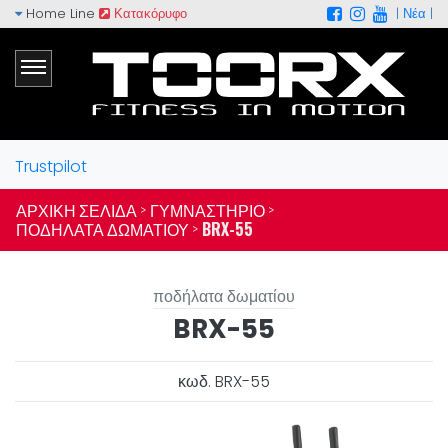
Home Line
Κατακόρυφο
|
Νέα
|
Trustpilot
ΑΡΧΙΚΉ ΣΕΛΊΔΑ >
ΓΥΜΝΑΣΤΉΡΙΟ >
ΠΟΔΉΛΑΤΑ ΔΩΜΑΤΊΟΥ >
BRX-55
ποδήλατα δωματίου
BRX-55
κωδ. BRX-55