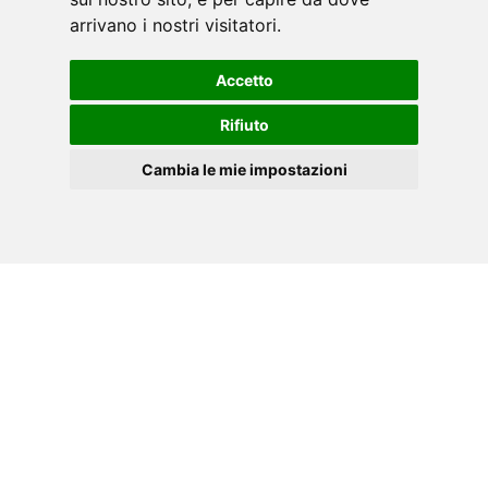
arrivano i nostri visitatori.
Accetto
Rifiuto
ΕΓΧΕΙΡΊΔΙΟ PDF
Cambia le mie impostazioni
EL
Cookies
Κατεβάστε το εγχειρίδιο οδηγιών του εργαλείου
TOORX σε μορφή .PDF .
»
κάντε κλικ εδώ.