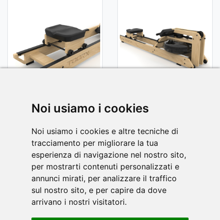
Noi usiamo i cookies
Noi usiamo i cookies e altre tecniche di
tracciamento per migliorare la tua
ΕΓΧΕΙΡΊΔΙΟ PDF
esperienza di navigazione nel nostro sito,
per mostrarti contenuti personalizzati e
annunci mirati, per analizzare il traffico
sul nostro sito, e per capire da dove
Κατεβάστε το εγχειρίδιο οδηγιών του εργαλείου
arrivano i nostri visitatori.
TOORX σε μορφή .PDF .