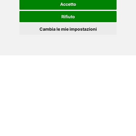
Accetto
Rifiuto
Cambia le mie impostazioni
»
κάντε κλικ εδώ.
EL
Cookies
Διαθέσιμες γλώσσες:
DE
EN
ES
FR
IT
ΤΕΧΝΙΚΌ ΔΕΛΤΊΟ PDF
Κατεβάστε το τεχνικό δελτίο του εργαλείου TOORX
που διαθέτετε, σε μορφή .PDF .