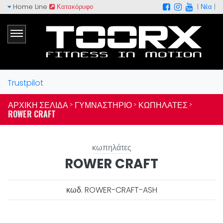
Home Line
Κατακόρυφο
|
Νέα
|
Trustpilot
ΑΡΧΙΚΉ ΣΕΛΊΔΑ >
ΓΥΜΝΑΣΤΉΡΙΟ >
ΚΩΠΗΛΆΤΕΣ >
ROWER CRAFT
κωπηλάτες
ROWER CRAFT
κωδ. ROWER-CRAFT-ASH