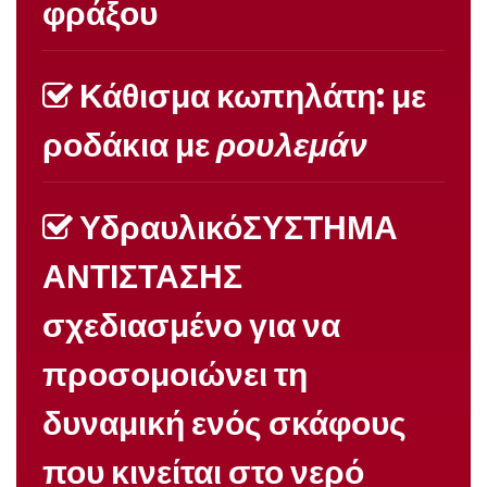
φράξου
Κάθισμα κωπηλάτη: με
ροδάκια με
ρουλεμάν
Υδραυλικό
ΣΥΣΤΗΜΑ
ΑΝΤΙΣΤΑΣΗΣ
σχεδιασμένο για να
προσομοιώνει τη
δυναμική ενός σκάφους
που κινείται στο νερό