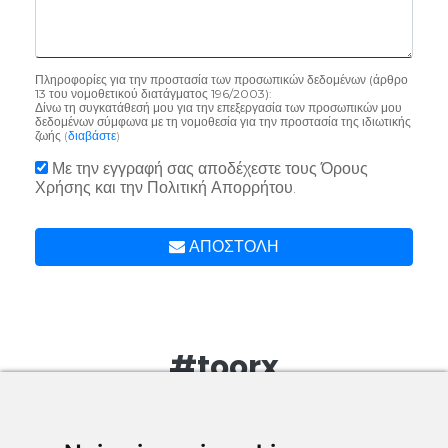
Πληροφορίες για την προστασία των προσωπικών δεδομένων (άρθρο
13 του νομοθετικού διατάγματος 196/2003):
Δίνω τη συγκατάθεσή μου για την επεξεργασία των προσωπικών μου
δεδομένων σύμφωνα με τη νομοθεσία για την προστασία της ιδιωτικής
ζωής (
διαβάστε
)
Με την εγγραφή σας αποδέχεστε τους Όρους
Χρήσης και την Πολιτική Απορρήτου.
ΑΠΟΣΤΟΛΗ
#toorx
Σημειώστε τις φωτογραφίες και τα βίντεό σας με
#toorx #fitnessinmotion και γίνετε μέλος της
κοινότητας TOORX!