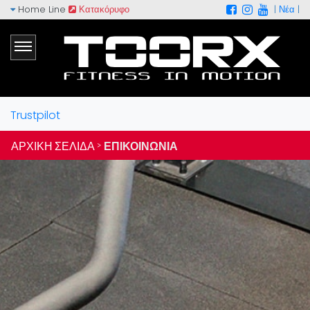
Home Line
Κατακόρυφο
|
Νέα
|
Trustpilot
ΑΡΧΙΚΉ ΣΕΛΊΔΑ >
ΕΠΙΚΟΙΝΩΝΊΑ