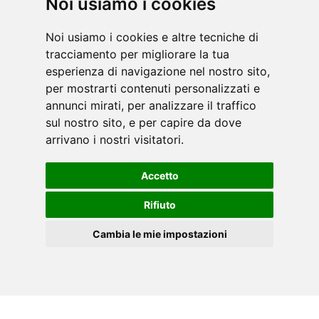
Noi usiamo i cookies
Noi usiamo i cookies e altre tecniche di
tracciamento per migliorare la tua
esperienza di navigazione nel nostro sito,
per mostrarti contenuti personalizzati e
FITNESS
annunci mirati, per analizzare il traffico
MIRAGE
sul nostro sito, e per capire da dove
arrivano i nostri visitatori.
CHRONO LINE
ΔΙΆΔΡΟΜΟΣ
Accetto
ΕΞΑΙΡΕΤΙΚΆ ΣΥΜΠΑΓΉΣ ΔΙΆΔΡΟΜΟΣ
ΕΣΩΤΕΡΙΚΟΊ ΚΎΚΛΟΙ
Rifiuto
ΠΟΔΉΛΑΤΑ ΑΈΡΑ
ΠΟΔΉΛΑΤΑ ΘΑΛΆΜΟΥ
Cambia le mie impostazioni
ΠΟΔΉΛΑΤΑ ΘΑΛΆΜΟΥ ΑΝΆΚΛΙΣΗΣ
EL
ΕΛΛΕΙΠΤΙΚΆ
Cookies
ΒΗΜΑΤΟΔΌΤΗΣ
ΡΌΟΥΤΕΡΣ