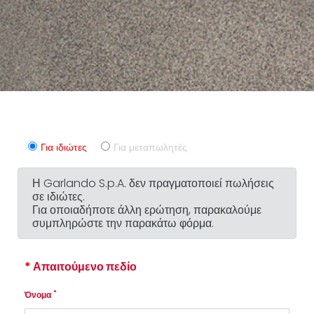
Για ιδιώτες
Για μεταπωλητές
Η Garlando S.p.A.
δεν πραγματοποιεί πωλήσεις
σε ιδιώτες.
Για οποιαδήποτε άλλη ερώτηση, παρακαλούμε
συμπληρώστε την παρακάτω φόρμα.
Απαιτούμενο πεδίο
*
Όνομα