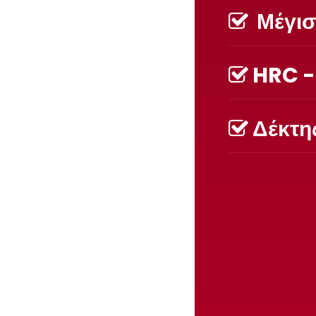
Μέγιστ
HRC -
Δέκτης