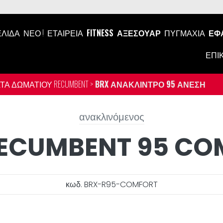
ΕΛΊΔΑ
ΝΕΟ !
ΕΤΑΙΡΕΊΑ
FITNESS
ΑΞΕΣΟΥΆΡ
ΠΥΓΜΑΧΊΑ
ΕΦ
ΕΠΙ
Α ΔΩΜΑΤΊΟΥ RECUMBENT >
BRX ΑΝΆΚΛΙΝΤΡΟ 95 ΆΝΕΣΗ
ανακλινόμενος
RECUMBENT 95 CO
κωδ. BRX-R95-COMFORT