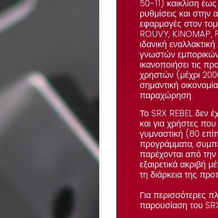
50-11) και
κλίση έως
ρυθμίσεις και στην 
εφαρμογές στον το
ROUVY
,
KINOMAP
,
ιδανική εναλλακτική
γνωστών εμπορικών 
ικανοποιήσει τις π
χρηστών (
μέχρι 20
σημαντική οικονομία
παραχώρηση.
Το SRX REBEL
δεν έχ
και για χρήστες που
γυμναστική (
80 επί
προγράμματα, συμπ
παρέχονται από την
εξαιρετικά ακριβή 
τη διάρκεια της πρ
Για περισσότερες πλ
παρουσίαση του
SR