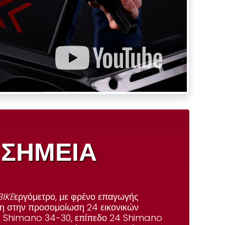
 ΣΗΜΕΙΑ
IKE
εργόμετρο, με φρένο επαγωγής
άρη στην προσομοίωση
24 εικονικών
1 Shimano 34-30, επίπεδο 24 Shimano