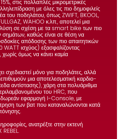
 15%
, στις πολλαπλές μικρομετρικές
αλληλεπίδραση με όλες τις πιο δημοφιλείς
μέα του ποδηλάτου, όπως
ZWIFT
,
BKOOL
,
FULLGAZ
,
WAHOO
κ.λπ., αποτελεί μια
 λύση σε σχέση με τα smart bike των πιο
σημάτων, καθώς είναι σε θέση να
ροσδοκίες απόδοσης των πιο απαιτητικών
00 WATT ισχύος
) εξασφαλίζοντας
, χωρίς όμως να κάνει καμία
ει σχεδιαστεί μόνο για ποδηλάτες, αλλά
 επιθυμούν μια αποτελεσματική καρδιο-
πεδα αντίστασης
), χάρη στα πολυάριθμα
εριλαμβανομένου του HRC, που
 δωρεάν εφαρμογή I-Console, με
μέτρηση των βατ που καταναλώνονται κατά
οπόνησης.
ηροφορίες, ανατρέξτε στην εκτενή
X REBEL
.