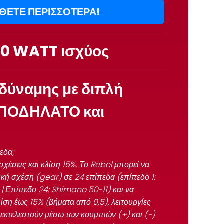
ΘΕΤΕ ΠΕΡΙΣΣΟΤΕΡΑ!
00 WATT
ισχύος
δύναμης με διπλή
ΠΟΔΗΛΑΤΟ
και
πεδα;
σχέσεις και κλίση 15%.
Το Rebel μπορεί να
νική σχέση (gear) σε 24 επίπεδα (επίπεδο 1:
 Επίπεδο 24: Shimano 50-11) και να
ση έως 15% (βήματα από 0,5), λειτουργίες
εκτελεστούν μέσω των κουμπιών (+) και (-)