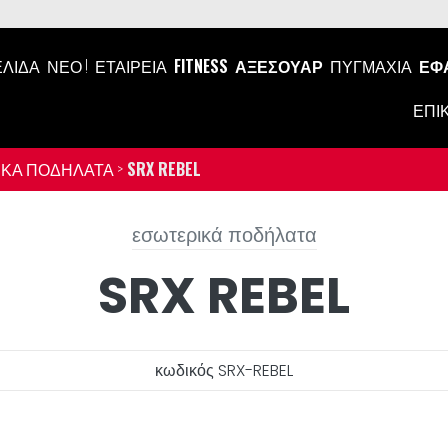
ΕΛΊΔΑ
ΝΕΟ !
ΕΤΑΙΡΕΊΑ
FITNESS
ΑΞΕΣΟΥΆΡ
ΠΥΓΜΑΧΊΑ
ΕΦ
ΕΠΙ
ΚΆ ΠΟΔΉΛΑΤΑ >
SRX REBEL
εσωτερικά ποδήλατα
SRX REBEL
κωδικός SRX-REBEL