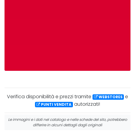
Verifica
disponibilità
e
prezzi
tramite
e
WEBSTORES
autorizzati!
PUNTI VENDITA
Le immagini e i dati nel catalogo e nelle schede del sito, potrebbero
differire in alcuni dettagli dagli originali