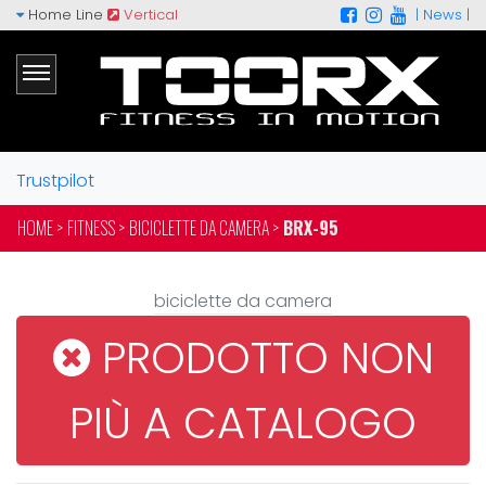
Home Line
Vertical
|
News |
Trustpilot
HOME >
FITNESS >
BICICLETTE DA CAMERA >
BRX-95
biciclette da camera
PRODOTTO NON
PIÙ A CATALOGO