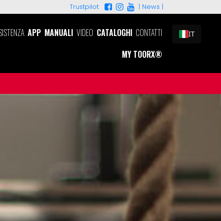
|
News |
Trustpilot
SISTENZA
APP
MANUALI
VIDEO
CATALOGHI
CONTATTI
IT
MY TOORX®