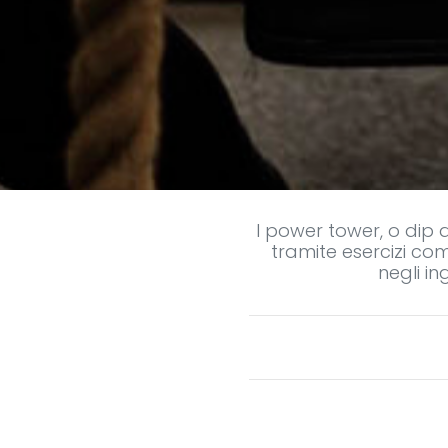
I power tower, o dip 
tramite esercizi com
negli i