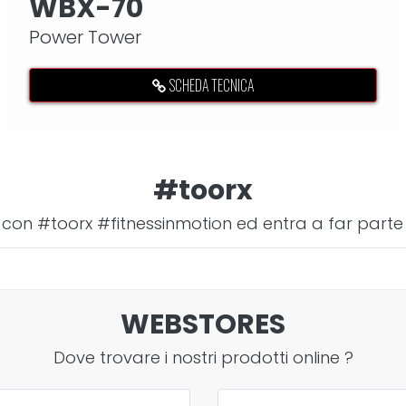
WBX-70
Power Tower
SCHEDA TECNICA
#toorx
 con #toorx #fitnessinmotion ed entra a far parte
WEBSTORES
Dove trovare i nostri prodotti
online
?