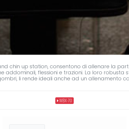
and chin up station, consentono di allenare la par
e addominali, flessioni e trazioni. La loro robusta s
ngombri, li rende ideali anche ad un allenamento ca
WBX-70