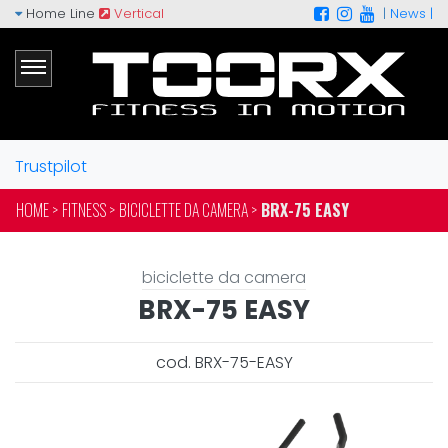
Home Line
Vertical
|
News |
Trustpilot
HOME >
FITNESS >
BICICLETTE DA CAMERA >
BRX-75 EASY
biciclette da camera
BRX-75 EASY
cod. BRX-75-EASY