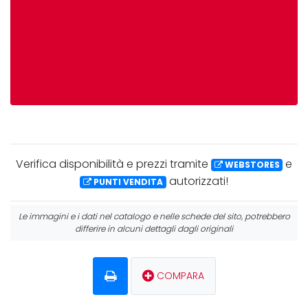
Verifica
disponibilità
e
prezzi
tramite
e
WEBSTORES
autorizzati!
PUNTI VENDITA
Le immagini e i dati nel catalogo e nelle schede del sito, potrebbero
differire in alcuni dettagli dagli originali
COMPARA