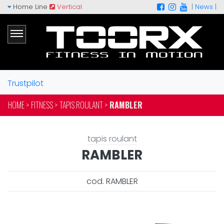
Home Line
Vertical
|
News |
Trustpilot
HOME >
FITNESS >
TAPIS ROULANT >
RAMBLER
tapis roulant
RAMBLER
cod. RAMBLER