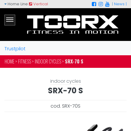
Home Line
Vertical
|
News |
Trustpilot
HOME >
FITNESS >
INDOOR CYCLES >
SRX-70 S
indoor cycles
SRX-70 S
cod. SRX-70S