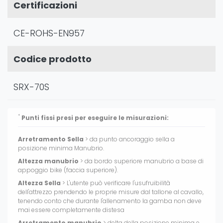
Certificazioni
CE-ROHS-EN957
Codice prodotto
SRX-70S
*
Punti fissi presi per eseguire le misurazioni:
Arretramento Sella
> da punto ancoraggio sella a
posizione minima Manubrio.
Altezza manubrio
> da bordo superiore manubrio a base di
appoggio bike (faccia superiore).
Altezza Sella
> L'utente può verificare l'usufruibilità
dell'attrezzo prendendo le proprie misure dal tallone al cavallo,
tenendo conto che durante l'allenamento la gamba non deve
mai essere completamente distesa
Arretramento manubrio
> delta della posizione minima e