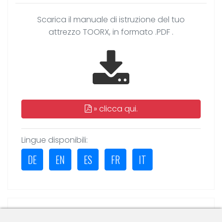
Scarica il manuale di istruzione del tuo
attrezzo TOORX, in formato .PDF .
»
clicca qui.
Lingue disponibili:
DE
EN
ES
FR
IT
SCHEDA TECNICA PDF