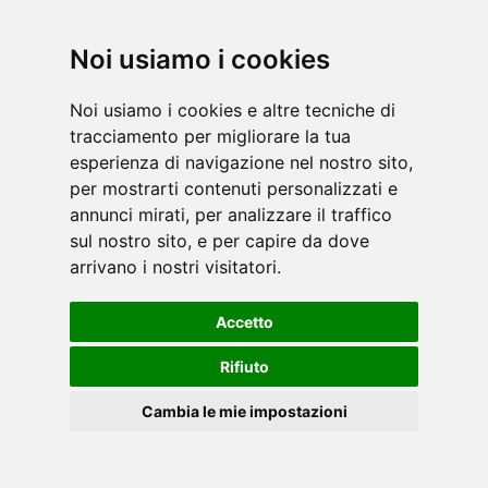
Noi usiamo i cookies
Scarica la scheda tecnica del tuo attrezzo
TOORX, in formato .PDF .
Noi usiamo i cookies e altre tecniche di
tracciamento per migliorare la tua
esperienza di navigazione nel nostro sito,
per mostrarti contenuti personalizzati e
annunci mirati, per analizzare il traffico
sul nostro sito, e per capire da dove
»
clicca qui.
arrivano i nostri visitatori.
Accetto
CATALOGO FITNESS
Rifiuto
Cambia le mie impostazioni
IT