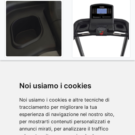
Noi usiamo i cookies
MANUALE PDF
Noi usiamo i cookies e altre tecniche di
tracciamento per migliorare la tua
esperienza di navigazione nel nostro sito,
Scarica il manuale di istruzione del tuo
per mostrarti contenuti personalizzati e
attrezzo TOORX, in formato .PDF .
annunci mirati, per analizzare il traffico