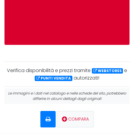
Verifica
disponibilità
e
prezzi
tramite
e
WEBSTORES
autorizzati!
PUNTI VENDITA
Le immagini e i dati nel catalogo e nelle schede del sito, potrebbero
differire in alcuni dettagli dagli originali
COMPARA