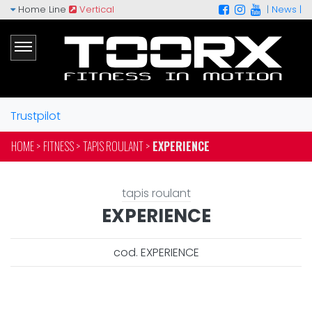
Home Line
Vertical
|
News |
Trustpilot
HOME >
FITNESS >
TAPIS ROULANT >
EXPERIENCE
tapis roulant
EXPERIENCE
cod. EXPERIENCE