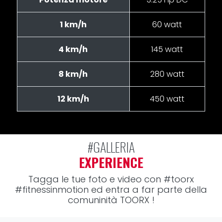
1 km/h
60 watt
4 km/h
145 watt
8 km/h
280 watt
12 km/h
450 watt
#GALLERIA
EXPERIENCE
Tagga le tue foto e video con
#toorx
#fitnessinmotion
ed entra a far parte della
comuninità TOORX !