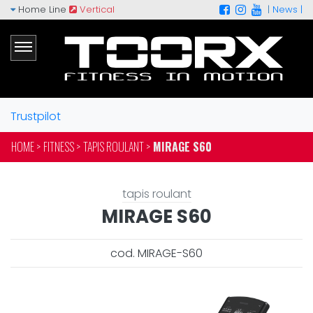
Home Line
Vertical
|
News |
Trustpilot
HOME >
FITNESS >
TAPIS ROULANT >
MIRAGE S60
tapis roulant
MIRAGE S60
cod. MIRAGE-S60