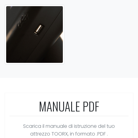
MANUALE PDF
Scarica il manuale di istruzione del tuo
attrezzo TOORX, in formato .PDF .