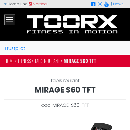
Home Line
Vertical
|
News |
Trustpilot
HOME >
FITNESS >
TAPIS ROULANT >
MIRAGE S60 TFT
tapis roulant
MIRAGE S60 TFT
cod. MIRAGE-S60-TFT