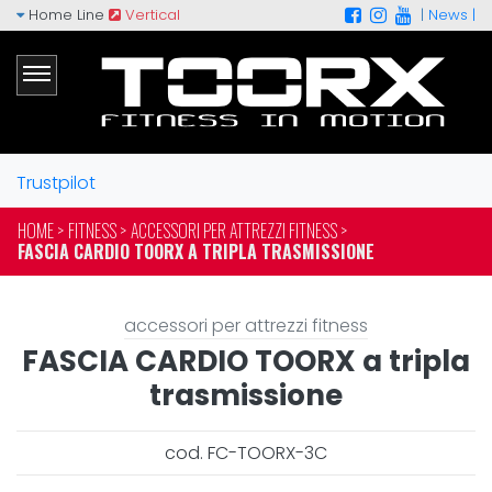
Home Line
Vertical
|
News |
Trustpilot
HOME >
FITNESS >
ACCESSORI PER ATTREZZI FITNESS >
FASCIA CARDIO TOORX A TRIPLA TRASMISSIONE
accessori per attrezzi fitness
FASCIA CARDIO TOORX a tripla
trasmissione
cod. FC-TOORX-3C