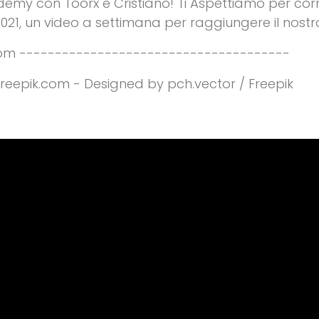
demy con Toorx e Cristiano! Ti Aspettiamo per cor
021, un video a settimana per raggiungere il nostro
om --------------------------------------
reepik.com - Designed by pch.vector / Freepik