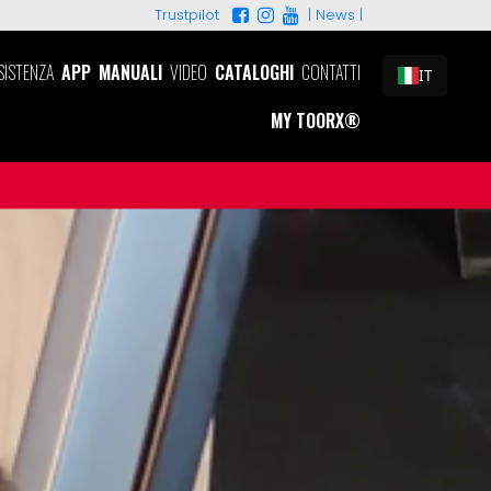
|
News |
Trustpilot
SISTENZA
APP
MANUALI
VIDEO
CATALOGHI
CONTATTI
IT
MY TOORX®