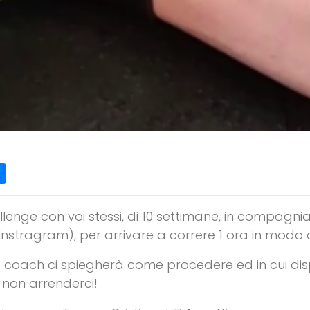
1
lenge con voi stessi, di 10 settimane, in compagnia 
 Instragram), per arrivare a correre 1 ora in modo 
stro coach ci spiegherà come procedere ed in cui di
r non arrenderci!