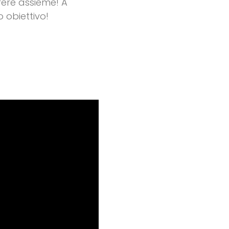
rere assieme! A
 obiettivo!