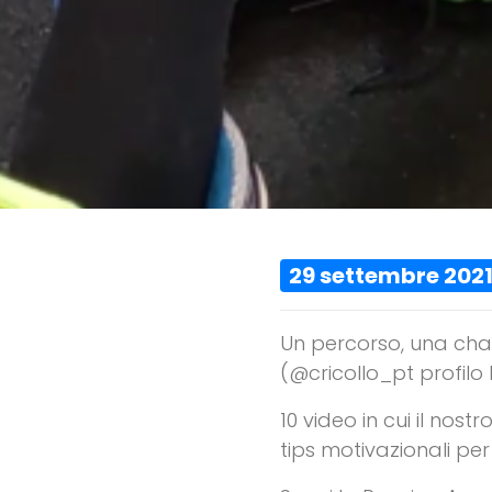
29 settembre 202
Un percorso, una chal
(@cricollo_pt profilo
10 video in cui il no
tips motivazionali pe