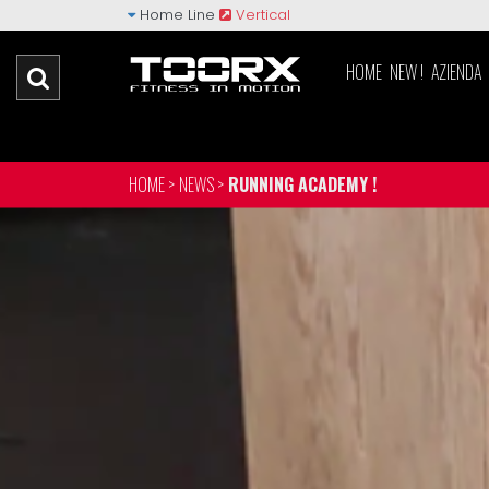
Home Line
Vertical
HOME
NEW !
AZIENDA
HOME >
NEWS >
RUNNING ACADEMY !