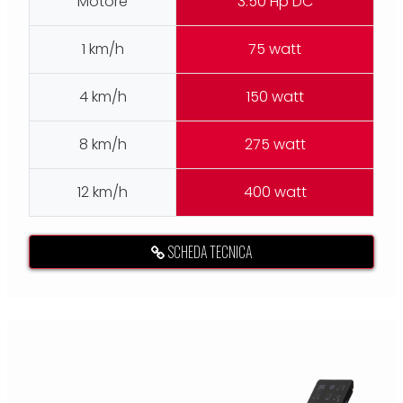
Motore
3.50 Hp DC
1 km/h
75 watt
4 km/h
150 watt
8 km/h
275 watt
12 km/h
400 watt
SCHEDA TECNICA