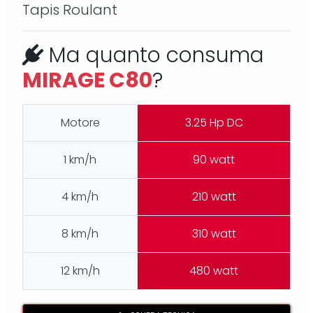
Tapis Roulant
Ma quanto consuma
MIRAGE C80
?
Motore
3.25 Hp DC
1 km/h
90 watt
4 km/h
210 watt
8 km/h
310 watt
12 km/h
480 watt