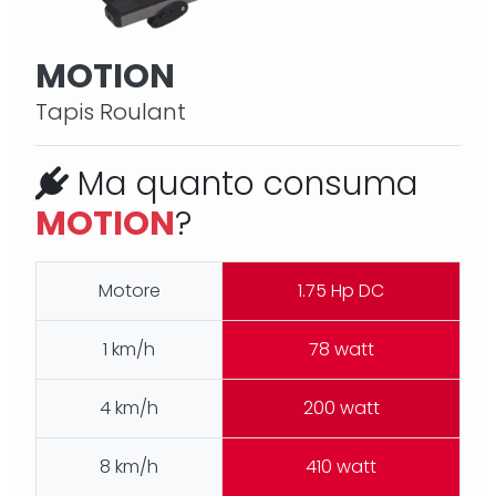
MOTION
Tapis Roulant
Ma quanto consuma
MOTION
?
Motore
1.75 Hp DC
1 km/h
78 watt
4 km/h
200 watt
8 km/h
410 watt