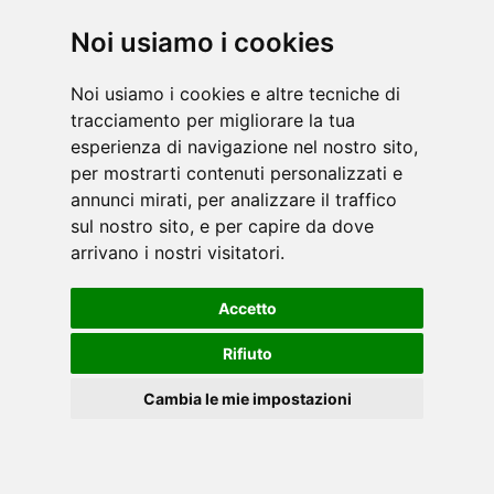
Noi usiamo i cookies
Noi usiamo i cookies e altre tecniche di
tracciamento per migliorare la tua
esperienza di navigazione nel nostro sito,
per mostrarti contenuti personalizzati e
annunci mirati, per analizzare il traffico
sul nostro sito, e per capire da dove
arrivano i nostri visitatori.
Accetto
TRX POWER COMPACT S
Rifiuto
Tapis Roulant
Cambia le mie impostazioni
IT
Ma quanto consuma
Cookies