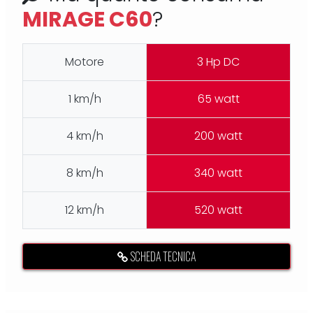
MIRAGE C60
?
Motore
3 Hp DC
1 km/h
65 watt
4 km/h
200 watt
8 km/h
340 watt
12 km/h
520 watt
SCHEDA TECNICA