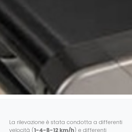
La rilevazione è stata condotta a differenti
velocità (
1-4-8-12 km/h
) e differenti