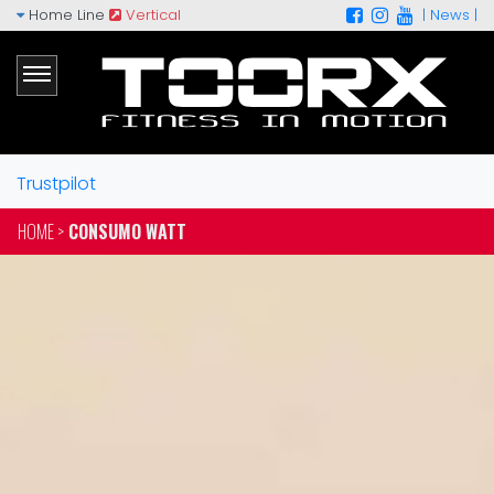
Home Line
Vertical
|
News |
Trustpilot
HOME >
CONSUMO WATT