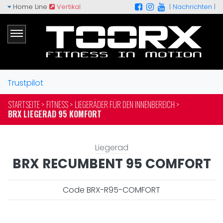
Home Line
Vertikal
|
Nachrichten
|
Trustpilot
STARTSEITE >
FITNESS >
LIEGERÄDER FÜR DEN INNENBEREICH >
BRX LIEGERAD 95 KOMFORT
Liegerad
BRX RECUMBENT 95 COMFORT
Code BRX-R95-COMFORT