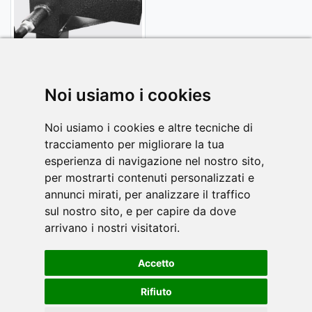
Noi usiamo i cookies
Noi usiamo i cookies e altre tecniche di
tracciamento per migliorare la tua
PDF-HANDBUCH
esperienza di navigazione nel nostro sito,
per mostrarti contenuti personalizzati e
annunci mirati, per analizzare il traffico
sul nostro sito, e per capire da dove
Laden Sie die Bedienungsanleitung für Ihr
arrivano i nostri visitatori.
TOORX-Werkzeug im PDF-Format herunter.
Accetto
Rifiuto