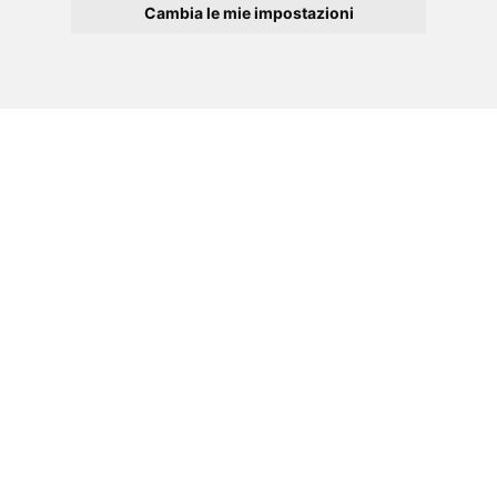
Cambia le mie impostazioni
»
Klicken Sie hier.
DE
Cookies
Verfügbare Sprachen:
EN
FR
GR
IT
TECHNISCHES DATENBLATT
PDF
Laden Sie das Datenblatt Ihres TOORX-
Werkzeugs im PDF-Format herunter.