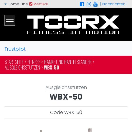
Home Line
Vertikal
|
Nachrichten
|
Trustpilot
STARTSEITE >
FITNESS >
BÄNKE UND HANTELSTÄNDER >
AUSGLEICHSSTÜTZEN >
WBX-50
Ausgleichsstützen
WBX-50
Code WBX-50