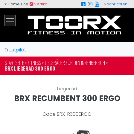
Home Line
Vertikal
|
Nachrichten
|
Trustpilot
STARTSEITE >
FITNESS >
LIEGERÄDER FÜR DEN INNENBEREICH >
BRX LIEGERAD 300 ERGO
Liegerad
BRX RECUMBENT 300 ERGO
Code BRX-R300ERGO