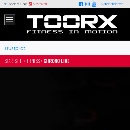
Home Line
Vertikal
|
Nachrichten
|
Trustpilot
STARTSEITE >
FITNESS >
CHRONO LINE