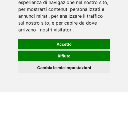
esperienza di navigazione nel nostro sito,
per mostrarti contenuti personalizzati e
annunci mirati, per analizzare il traffico
TECHNISCHES DATENBLATT
sul nostro sito, e per capire da dove
arrivano i nostri visitatori.
PDF
Accetto
Laden Sie das Datenblatt Ihres TOORX-
Rifiuto
Werkzeugs im PDF-Format herunter.
Cambia le mie impostazioni
DE
Cookies
»
Klicken Sie hier.