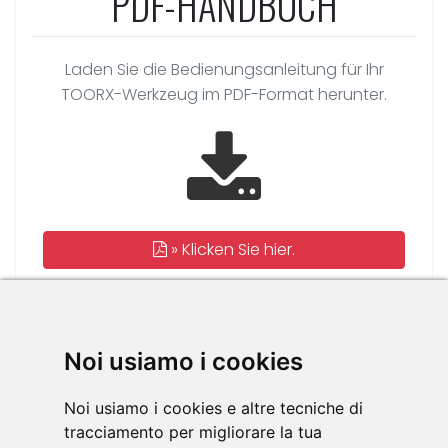
PDF-HANDBUCH
Laden Sie die Bedienungsanleitung für Ihr
TOORX-Werkzeug im PDF-Format herunter.
»
Klicken Sie hier.
Verfügbare Sprachen:
EN ARM CURL
EN
IT ARM CURL
Noi usiamo i cookies
IT
Noi usiamo i cookies e altre tecniche di
tracciamento per migliorare la tua