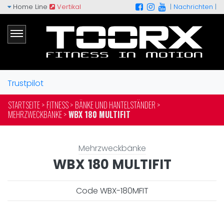
Home Line
Vertikal
|
Nachrichten
|
Trustpilot
STARTSEITE >
FITNESS >
BÄNKE UND HANTELSTÄNDER >
MEHRZWECKBÄNKE >
WBX 180 MULTIFIT
Mehrzweckbänke
WBX 180 MULTIFIT
Code WBX-180MFIT