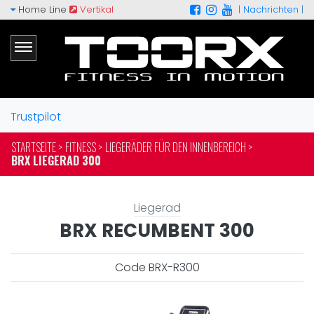
Home Line
Vertikal
|
Nachrichten
|
Trustpilot
STARTSEITE >
FITNESS >
LIEGERÄDER FÜR DEN INNENBEREICH >
BRX LIEGERAD 300
Liegerad
BRX RECUMBENT 300
Code BRX-R300