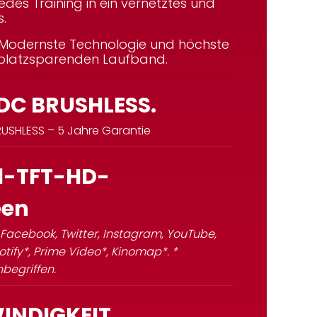
des Training in ein vernetztes und
s.
: Modernste Technologie und höchste
m platzsparenden Laufband.
DC BRUSHLESS.
RUSHLESS – 5 Jahre Garantie
ll-TFT-HD-
een
: Facebook, Twitter, Instagram, YouTube,
potify*, Prime Video*, Kinomap*. *
begriffen.
INDIGKEIT