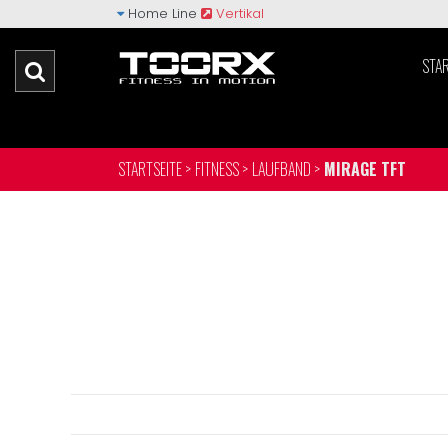
Home Line
Vertikal
STAR
STARTSEITE >
FITNESS >
LAUFBAND >
MIRAGE TFT