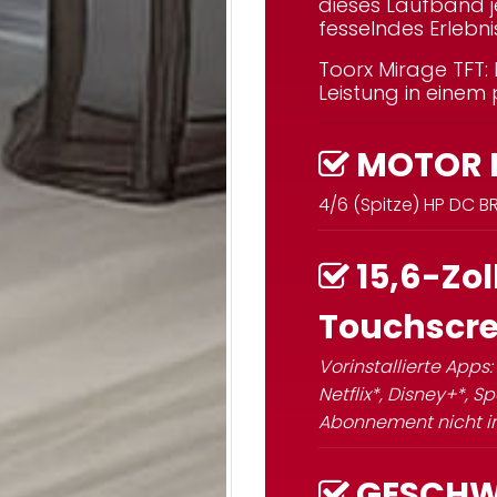
dieses Laufband je
fesselndes Erlebni
Toorx Mirage TFT
Leistung in eine
MOTOR
4/6 (Spitze) HP DC B
15,6-Zo
Touchscr
Vorinstallierte Apps
Netflix*, Disney+*, S
Abonnement nicht in
GESCHW