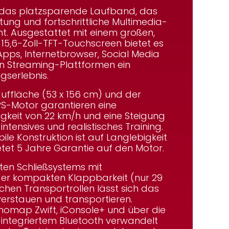
, das platzsparende Laufband, das
stung und fortschrittliche Multimedia-
nt. Ausgestattet mit
einem
großen,
n
15,6-Zoll-TFT-Touchscreen
bietet es
Apps, Internetbrowser, Social Media
ten Streaming-Plattformen ein
gserlebnis.
auffläche (53 x 156 cm) und der
PS-Motor garantieren eine
gkeit von 22 km/h und eine Steigung
 intensives und realistisches Training.
bile Konstruktion ist auf Langlebigkeit
tet 5 Jahre Garantie auf den Motor.
rten Schließsystems mit
der kompakten Klappbarkeit (nur 29
chen Transportrollen lässt sich das
verstauen und transportieren.
nomap Zwift, iConsole+ und über die
 integriertem Bluetooth verwandelt