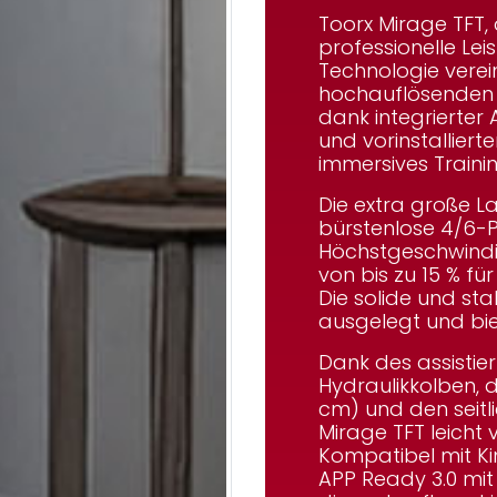
Toorx Mirage TFT
professionelle Lei
Technologie verei
hochauflösende
dank integrierter 
und vorinstallier
immersives Trainin
Die extra große L
bürstenlose 4/6-
Höchstgeschwindi
von bis zu 15 % für
Die solide und sta
ausgelegt und bie
Dank des assistie
Hydraulikkolben, 
cm) und den seitli
Mirage TFT
leicht 
Kompatibel mit Ki
APP Ready 3.0 mit