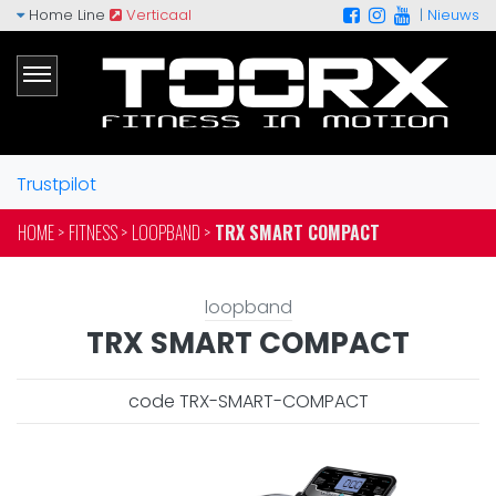
Home Line
Verticaal
|
Nieuws
Trustpilot
HOME >
FITNESS >
LOOPBAND >
TRX SMART COMPACT
loopband
TRX SMART COMPACT
code TRX-SMART-COMPACT