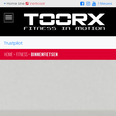
Home Line
Verticaal
|
Nieuws
Trustpilot
HOME >
FITNESS >
BINNENFIETSEN