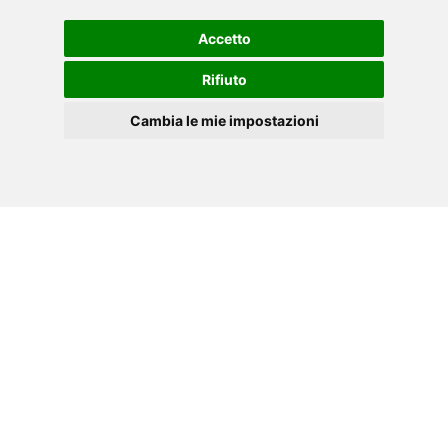
Binnenfietsen
Accetto
TECHNISCH GEGEVENSBLAD
Rifiuto
Cambia le mie impostazioni
NL
Cookies
VERGELIJK