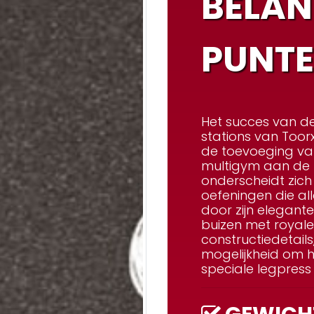
BELAN
PUNT
Het succes van d
stations
van
Toorx
de toevoeging va
multigym aan de p
onderscheidt zich
oefeningen die al
door zijn elegant
buizen met royale
constructiedetail
mogelijkheid om 
speciale legpress 