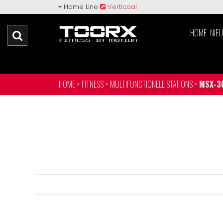
Home Line
Verticaal
HOME
NIE
HOME >
FITNESS >
MULTIFUNCTIONELE STATIONS >
MSX-3