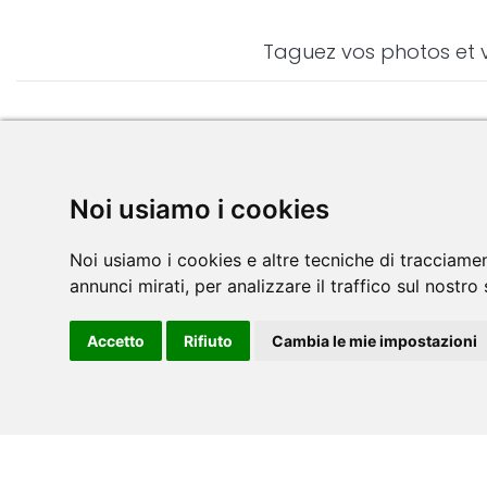
Taguez vos photos et 
Noi usiamo i cookies
S'inscr
Noi usiamo i cookies e altre tecniche di tracciamen
annunci mirati, per analizzare il traffico sul nostro 
Accetto
Rifiuto
Cambia le mie impostazioni
En 
Que pensez-vous de TOORX ?
Nous serions ravis de recevoir des
idées et des commentaires sur la
façon d'améliorer votre expérience avec