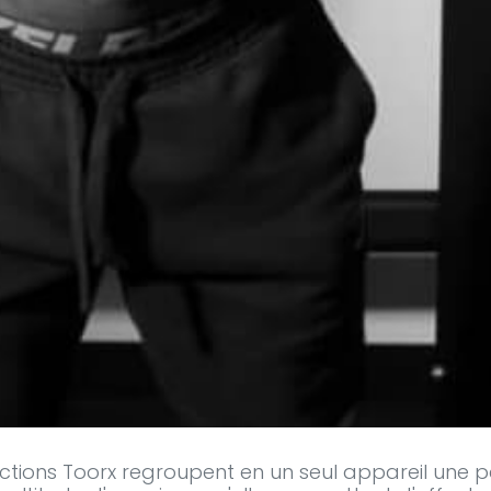
ctions
Toorx regroupent en un seul appareil une pe