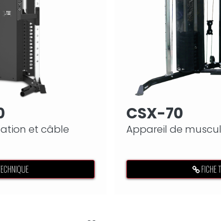
0
CSX-70
ation et câble
Appareil de muscul
lie
croisé à double pou
TECHNIQUE
FICHE 