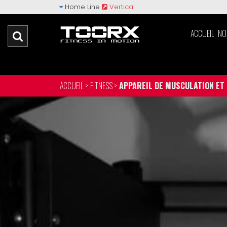
Home Line
Vertical
ACCUEIL
NO
ACCUEIL >
FITNESS >
APPAREIL DE MUSCULATION ET 