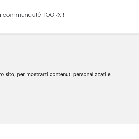
 la communauté TOORX !
de Toorx
o sito, per mostrarti contenuti personalizzati e
et la
Cookies