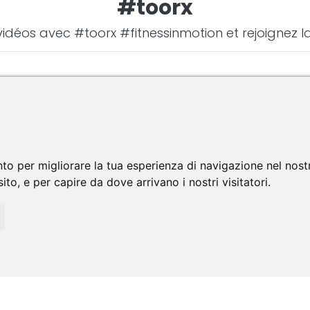
#toorx
vidéos avec #toorx #fitnessinmotion et rejoignez
LETTRE D'INFORMATION
ire à la newsletter pour recevoir des informations 
to per migliorare la tua esperienza di navigazione nel nostr
sito, e per capire da dove arrivano i nostri visitatori.
vous inscrivant, vous acceptez les conditions d'utilisation 
politique de confidentialité (
lire
)